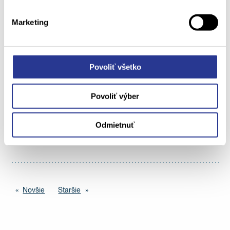
Viac informácií
Marketing
Poisťovne vrátia pacientom peniaze
Povoliť všetko
za lieky
Povoliť výber
07.12.13
Odmietnuť
Viac informácií
Novšie
Staršie
Novšie
Staršie