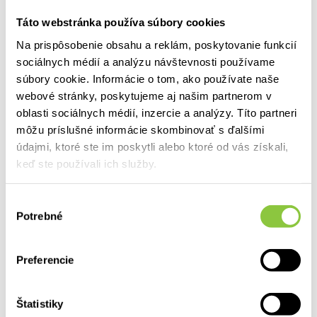
lieky 112 miliónov
Táto webstránka používa súbory cookies
31.12.13
Na prispôsobenie obsahu a reklám, poskytovanie funkcií
Za prvých deväť mesiacov roka 2013 spotrebovali Slováci
sociálnych médií a analýzu návštevnosti používame
takmer 82 miliónov balení liekov viazaných na lekársky
súbory cookie. Informácie o tom, ako používate naše
predpis v
webové stránky, poskytujeme aj našim partnerom v
oblasti sociálnych médií, inzercie a analýzy. Títo partneri
Viac informácií
môžu príslušné informácie skombinovať s ďalšími
údajmi, ktoré ste im poskytli alebo ktoré od vás získali,
keď ste používali ich služby.
Budú zo slovenských lekární ubúdať
Výber
Potrebné
lieky?
súhlasu
12.12.13
Preferencie
Zákon ukladá distribútorom povinnosť oznámiť Štátnemu
ústavu pre kontrolu liečiv vývoz liekov zo Slovenska 30 dní
vopred
Štatistiky