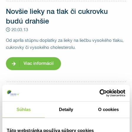
Novšie lieky na tlak či cukrovku
budú drahšie
20.03.13
Od apríla stúpnu doplatky za lieky na liečbu vysokého tlaku,
cukrovky či vysokého cholesterolu.
Viac informácií
Lieky budú označené novým
symbolom
Súhlas
Detaily
O cookies
09.03.13
Na príbalových letákoch niektorých liekov predávaných v
Európskej únii by sa mal od septembra objaviť symbol
Táto webstránka používa súbory cookies