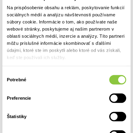
obráteného
Na prispôsobenie obsahu a reklám, poskytovanie funkcií
sociálnych médií a analýzu návštevnosti používame
Viac informácií
súbory cookie. Informácie o tom, ako používate naše
webové stránky, poskytujeme aj našim partnerom v
oblasti sociálnych médií, inzercie a analýzy. Títo partneri
môžu príslušné informácie skombinovať s ďalšími
Chýbajúci liek možno kúpiť v
údajmi, ktoré ste im poskytli alebo ktoré od vás získali,
zahraničí. Iba za plnú cenu
keď ste používali ich služby.
02.03.13
Výber
Nedostatok niektorých liekov pre pacientov so srdcovými a
Potrebné
súhlasu
neurologickými problémami, ale aj onkologickými
ochoreniami v
Preferencie
Viac informácií
Štatistiky