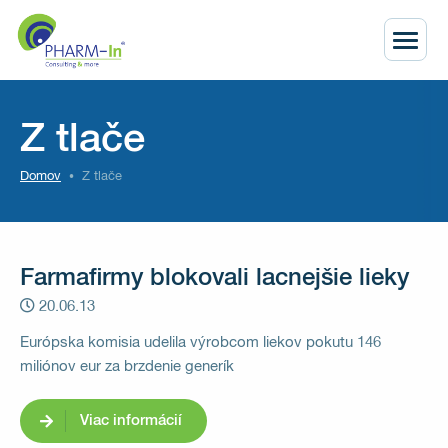
Z tlače
Domov
Z tlače
Farmafirmy blokovali lacnejšie lieky
20.06.13
Európska komisia udelila výrobcom liekov pokutu 146
miliónov eur za brzdenie generík
Viac informácií