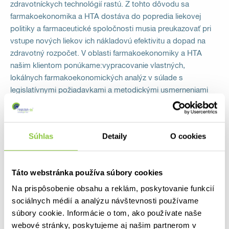
zdravotníckych technológií rastú. Z tohto dôvodu sa
farmakoekonomika a HTA dostáva do popredia liekovej
politiky a farmaceutické spoločnosti musia preukazovať pri
vstupe nových liekov ich nákladovú efektivitu a dopad na
zdravotný rozpočet. V oblasti farmakoekonomiky a HTA
našim klientom ponúkame:vypracovanie vlastných,
lokálnych farmakoekonomických analýz v súlade s
legislatívnymi požiadavkami a metodickými usmerneniami
štúdie uskutočniteľnosti, v rámci ktorých sa zhodnotí, či liek
spĺňa legislatívne …
Súhlas
Detaily
O cookies
Viac informácií
Táto webstránka používa súbory cookies
Na prispôsobenie obsahu a reklám, poskytovanie funkcií
sociálnych médií a analýzu návštevnosti používame
súbory cookie. Informácie o tom, ako používate naše
Reálne dáta
webové stránky, poskytujeme aj našim partnerom v