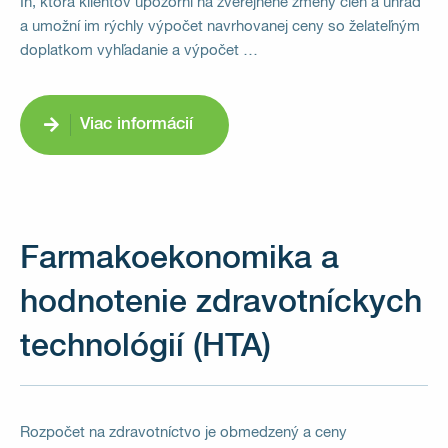
In, ktorá klientov upozorní na zverejnené zmeny cien a úhrad
a umožní im rýchly výpočet navrhovanej ceny so želateľným
doplatkom vyhľadanie a výpočet …
Viac informácií
Farmakoekonomika a
hodnotenie zdravotníckych
technológií (HTA)
Rozpočet na zdravotníctvo je obmedzený a ceny