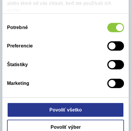
alebo ktoré od vás získali, keď ste používali ich
pharmin@pharmin.sk
služby.
Výber
Alebo nás navštívte
Potrebné
súhlasu
Kontaktujte nás
Preferencie
Štatistiky
Marketing
Chýbajú vám dáta z reálnej
Povoliť všetko
klinickej praxe?
Povoliť výber
Realizujeme epidemiologické analýzy a štúdie