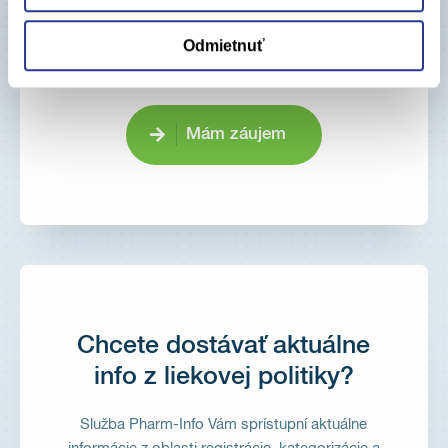
manažmentu, nákladovosti a spotreby zdravotnej
starostlivosti.
Odmietnuť
V prípade že máte záujem, kontaktujte nás.
Mám záujem
Chcete dostávať aktuálne
info z liekovej politiky?
Služba Pharm-Info Vám sprístupní aktuálne