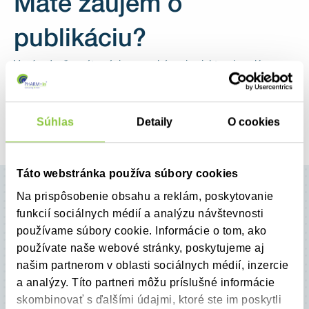
Máte záujem o
publikáciu?
V prípade, že máte záujem o zakúpenie niektorej analýzy,
alebo štúdie, kontaktujte nás.
Kontaktujte nás
Súhlas
Detaily
O cookies
Táto webstránka používa súbory cookies
Na prispôsobenie obsahu a reklám, poskytovanie
funkcií sociálnych médií a analýzu návštevnosti
používame súbory cookie. Informácie o tom, ako
Máte záujem o niektorú
používate naše webové stránky, poskytujeme aj
našim partnerom v oblasti sociálnych médií, inzercie
publikáciu?
a analýzy. Títo partneri môžu príslušné informácie
skombinovať s ďalšími údajmi, ktoré ste im poskytli
Radi zodpovieme na Vaše otázky.