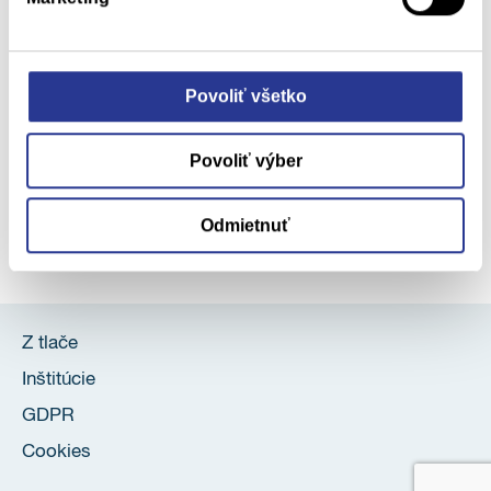
pharmin@pharmin.sk
Povoliť všetko
Povoliť výber
Pharm-in Apps
Odmietnuť
Z tlače
Inštitúcie
GDPR
Cookies