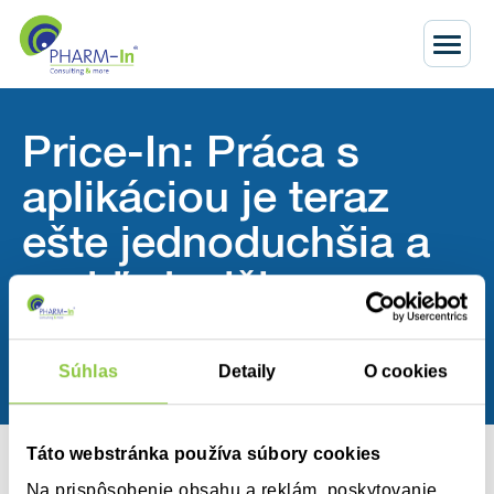
Price-In: Práca s
aplikáciou je teraz
ešte jednoduchšia a
prehľadnejšia
Domov
Aktuálne
Price-In: Práca s aplikáciou je teraz ešte jednoduchšia a
Súhlas
Detaily
O cookies
prehľadnejšia
Táto webstránka používa súbory cookies
03.05.2019
Na prispôsobenie obsahu a reklám, poskytovanie