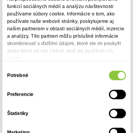
funkcií sociálnych médií a analýzu návštevnosti
Do aplikácie sme pridali filter zobrazených stĺpcov, čo
používame súbory cookie. Informácie o tom, ako
umožňuje výber stĺpcov s relevantnými údajmi potrebnými
používate naše webové stránky, poskytujeme aj
pre aktuálnu analýzu.
našim partnerom v oblasti sociálnych médií, inzercie
a analýzy. Títo partneri môžu príslušné informácie
skombinovať s ďalšími údajmi, ktoré ste im poskytli
alebo ktoré od vás získali, keď ste používali ich
služby.
Výber
Domov
Potrebné
Aktuálne
súhlasu
O nás
Kariéra
Preferencie
Riešenia
Kontakt
Pharm-In apps
Facebook
Štatistiky
Školenia
Linked-In
Publikácie
Marketing