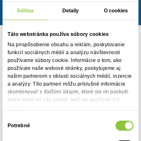
úhrad a hodnota za peniaze – skúsenosti vo svete a realita na
Súhlas
Detaily
O cookies
Slovensku
Táto webstránka používa súbory cookies
28.03.2019
Na prispôsobenie obsahu a reklám, poskytovanie
funkcií sociálnych médií a analýzu návštevnosti
V prípade záujmu o prednášku zo seminára Aktuality Market
používame súbory cookie. Informácie o tom, ako
Access 2018. Revízie úhrad a hodnota za peniaze –
používate naše webové stránky, poskytujeme aj
skúsenosti vo svete a realita na Slovensku, ktorý sa
našim partnerom v oblasti sociálnych médií, inzercie
uskutočnil 28.3.2019 v Bratislave:
a analýzy. Títo partneri môžu príslušné informácie
Mária Bucek Pšenková: „Predikcia dopadu aktuálnych zmien
skombinovať s ďalšími údajmi, ktoré ste im poskytli
v legislatíve na výdavky na lieky“
alebo ktoré od vás získali, keď ste používali ich
služby.
nás
kontaktujte
.
Výber
Potrebné
súhlasu