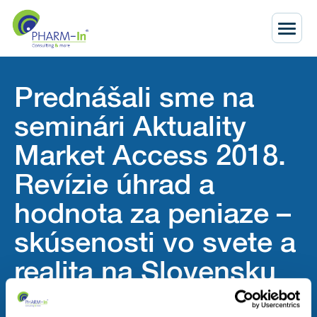
Prednášali sme na
seminári Aktuality
Market Access 2018.
Revízie úhrad a
hodnota za peniaze –
skúsenosti vo svete a
realita na Slovensku
Domov
Aktuálne
Prednášali sme na seminári Aktuality Market Access 2018. Revízie