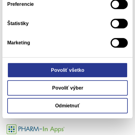
Preferencie
Štatistiky
Domov
Aktuálne
O nás
Kariéra
Marketing
Riešenia
Kontakt
Pharm-In apps
Facebook
Povoliť všetko
Školenia
Linked-In
Publikácie
Povoliť výber
Odmietnuť
pharmin@pharmin.sk