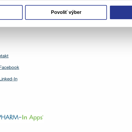
Povoliť výber
takt
Facebook
Linked-In