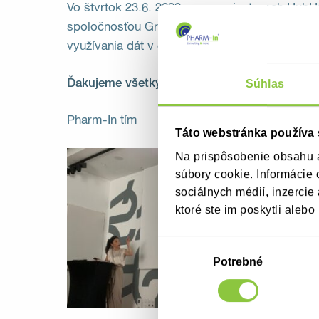
Vo štvrtok 23.6. 2022 sme v priestoroch HubH
spoločnosťou Grandaliro diskutovali o možnos
využívania dát v oblasti Market Access a mark
Ďakujeme všetkým za záujem a účasť!
Súhlas
Pharm-In tím
Táto webstránka používa
Na prispôsobenie obsahu a
súbory cookie. Informácie 
sociálnych médií, inzercie
ktoré ste im poskytli alebo 
Výber
súhlasu
Potrebné