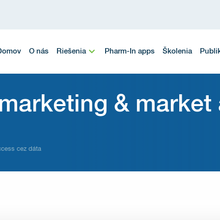
Domov
O nás
Riešenia
Pharm-In apps
Školenia
Publi
marketing & market
ccess cez dáta