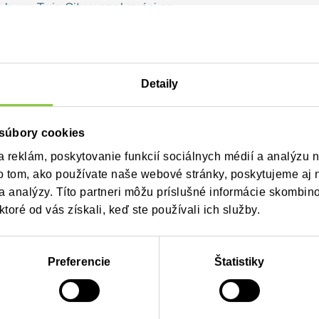
ub-u v Twin City v spolupráci so
tiach získavania a efektívneho
etingu.
Detaily
 súbory cookies
 reklám, poskytovanie funkcií sociálnych médií a analýzu 
o tom, ako používate naše webové stránky, poskytujeme aj 
 a analýzy. Títo partneri môžu príslušné informácie skombin
ktoré od vás získali, keď ste používali ich služby.
Preferencie
Štatistiky