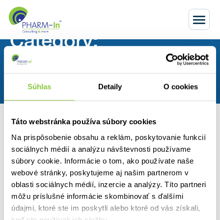
Category:
Uncategorized
Home
Aktuálne
Uncategorized
Súhlas
Detaily
O cookies
Táto webstránka používa súbory cookies
Nothing Found
Na prispôsobenie obsahu a reklám, poskytovanie funkcií
sociálnych médií a analýzu návštevnosti používame
It seems we can’t find what you’re looking for. Perhaps
súbory cookie. Informácie o tom, ako používate naše
searching can help.
webové stránky, poskytujeme aj našim partnerom v
oblasti sociálnych médií, inzercie a analýzy. Títo partneri
môžu príslušné informácie skombinovať s ďalšími
údajmi, ktoré ste im poskytli alebo ktoré od vás získali,
keď ste používali ich služby.